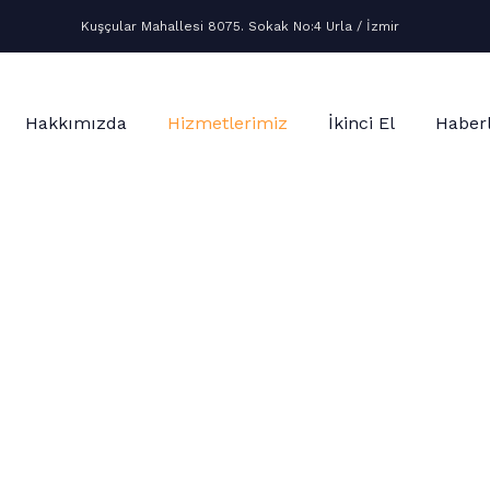
Kuşçular Mahallesi 8075. Sokak No:4 Urla / İzmir
Hakkımızda
Hizmetlerimiz
İkinci El
Haber