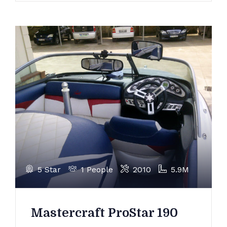
5 Star
1 People
2010
5.9M
Mastercraft ProStar 190