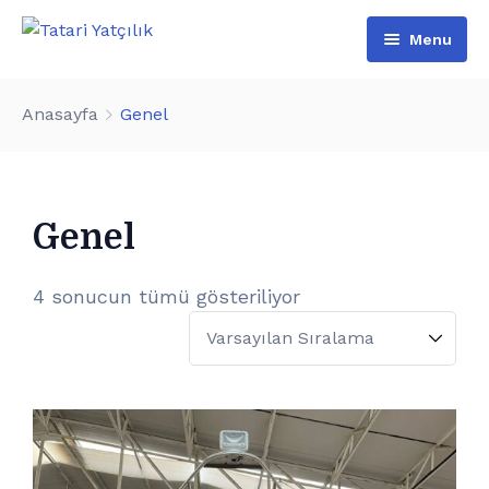
Menu
Anasayfa
Anasayfa
Genel
Hakkımızda
Hizmetlerimiz
Genel
İkinci El
Haberler
4 sonucun tümü gösteriliyor