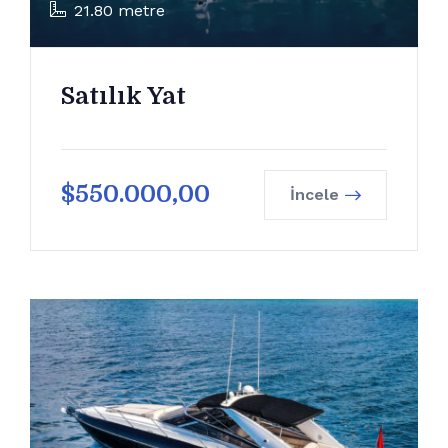
21.80 metre
Satılık Yat
$
550.000,00
İncele