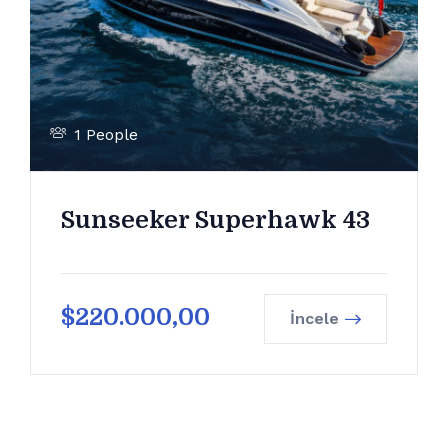
1 People
Sunseeker Superhawk 43
$
220.000,00
İncele