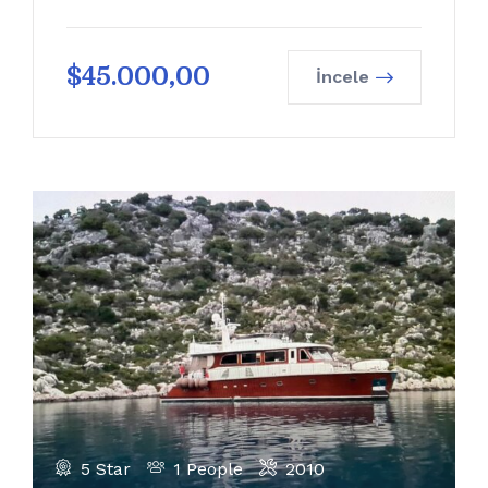
$
45.000,00
İncele
5 Star
1 People
2010