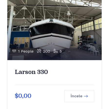
1 People
200
5
Larson 330
$
0,00
İncele